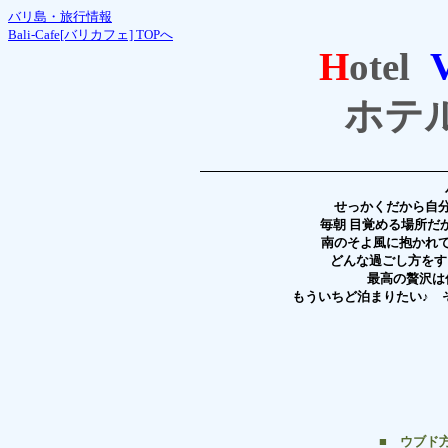
バリ島・旅行情報
Bali-Cafe[バリカフェ] TOPへ
H
otel
ホテル
せっかくだから自
毎朝 目覚める場所だ
南のそよ風に抱かれ
どんな過ごし方をす
最高の贅沢は
もういちど泊まりたい♪ 
■ ウブド方