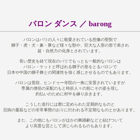
バロン ダンス ／ barong
バロンはバリの人々に敬愛されている想像の聖獣で

獅子・虎・犬・象・豚など様々な獣や、巨大な人形の形で表され

超・自然力の化身とされています。
長い歴史を経て現在のバリでもっとも一般的なバロンは

バロン・ケットと呼ばれる獅子の形をとるバロンで

日本や中国の獅子舞との関連性を強く感じさせるものでもあります。
バロンは普段、ヒンドゥー寺院の一角に安置されていますが

専属の僧侶の采配のもと時折人々の前にその姿を現し

約払いのために村中を練り歩きます。
こうした道行には暦に定められた定期的なものと

厄病の蔓延などの非常事態のおりに行われる不定期なものとがあります。
また、この他にもバロンがほかの舞踊劇などと結びついて

より高度な芸として演じられるものもあります。